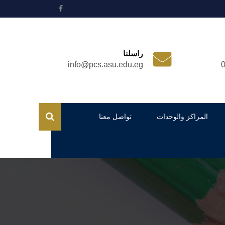
راسلنا
info@pcs.asu.edu.eg
المراكز والوحدات
تواصل معنا