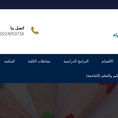
اتصل بنا
00224053716
لة
الأقسام
البرامج الدراسية
نشاطات الكلية
المكتبة
ليم والتعلم (الجامعة)