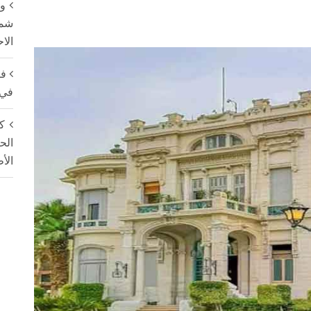
وح
شمس
الا
فت
في 
ك
الح
الأ