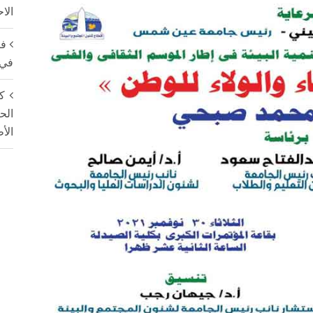
الا
فت
في 
ك
الح
الأ