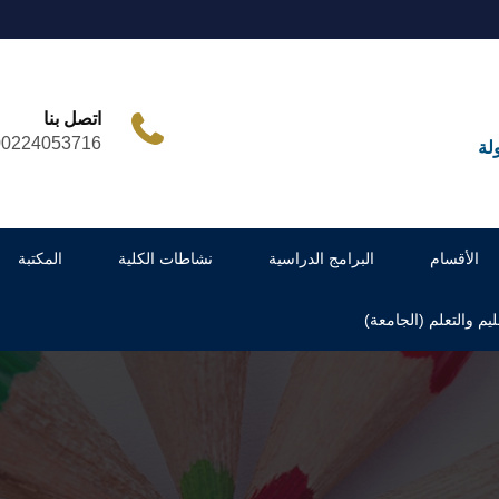
اتصل بنا
00224053716
لة
الأقسام
البرامج الدراسية
نشاطات الكلية
المكتبة
ليم والتعلم (الجامعة)