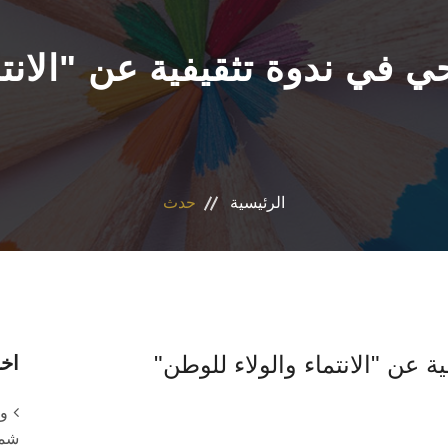
الرئيسية
حدث
 عن "الانتماء والولاء للوطن"
اخر
وح
شمس