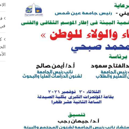
الا
فت
في 
ك
الح
الأ