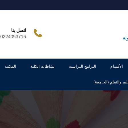
اتصل بنا
00224053716
لة
الأقسام
البرامج الدراسية
نشاطات الكلية
المكتبة
ليم والتعلم (الجامعة)