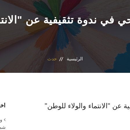
الرئيسية
حدث
 عن "الانتماء والولاء للوطن"
اخر
وح
شمس