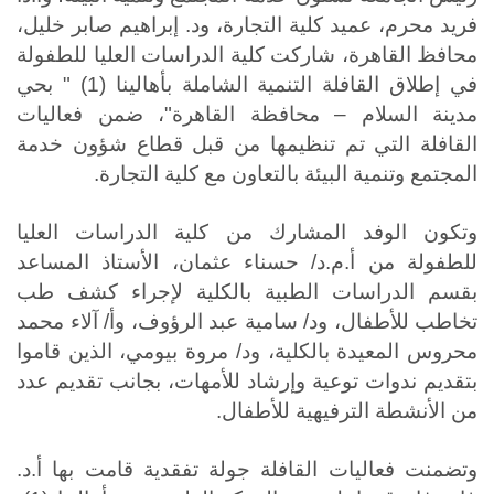
فريد محرم، عميد كلية التجارة
، ود. إبراهيم صابر خليل،
محافظ القاهرة، شاركت كلية
الدراسات العليا للطفولة
في إطلاق القافلة
التنمية الشاملة بأهالينا (1) " بحي
مدينة السلام – محافظة القاهرة"، ضمن فعاليات
القافلة التي تم تنظيمها من قبل قطاع شؤون خدمة
المجتمع وتنمية البيئة بالتعاون مع كلية التجارة.
وتكون الوفد المشارك من كلية الدراسات العليا
للطفولة من أ.م.د/ حسناء عثمان، الأستاذ المساعد
بقسم الدراسات الطبية بالكلية لإجراء كشف طب
تخاطب للأطفال، ود/ سامية عبد الرؤوف، وأ/ آلاء محمد
محروس المعيدة بالكلية، ود/ مروة بيومي، الذين قاموا
بتقديم ندوات توعية وإرشاد للأمهات، بجانب تقديم عدد
من الأنشطة الترفيهية للأطفال.
وتضمنت فعاليات القافلة جولة تفقدية قامت بها أ.د.