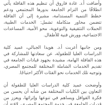
وأضافت أ.د. غادة فاروق أن تنظيم هذه القافلة يأتي
انطلاقًا من التزام الجامعة بدورها المجتمعي ودعم
خطط التنمية المستدامة، مشيرة إلى أن القافلة
تتضمن محاور متكاملة تشمل: الخدمات الطبية،
الحملات التثقيفية والتوعوية، محو الأمية، المساعدات
الاجتماعية، وورش فنية للأطفال
.
ومن جانبها أعربت أ.د. هويدا الجبالي، عميد كلية
الدراسات العليا للطفولة، عن سعادتها للمشاركة في
هذه القافلة الهامة، مشيدة بجهود قيادات الجامعة في
تقديم الخدمات الشاملة المختلفة للمجتمع المصري،
وتوجيه تلك الخدمات نحو الفئات الأكثر احتياجًا.
وأوضحت عميد كلية الدراسات العليا للطفولة أن
التعاون بين الكليات المختلفة من شأنه أن يحسن من
فكرة القوافل ويساهم في تنوعها وإثرائها، ويعزز من
قدرات الجامعة في خدمة المجتمع المصري، لافتة أن